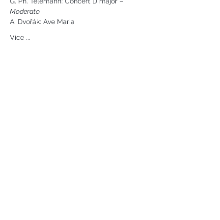
G. Ph. Telemann: Concert D major – 
Moderato
A. Dvořák: Ave Maria                                 
Více ...
Náměstí svobody 2, Karlovy Vary
Tel:
+420 733 233 266
jsejkora@phantasyart.cz
©2020 by Phantasy Art s.r.o.
Photos by Daniel Havel and David
Lupoměský