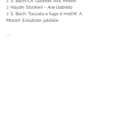
J. S. Bach-Ch. Gounod: AVE MARIA
J. Haydn: Stvoření – 
Arie Gabriela
J. S. Bach: Toccata a fuga d mollW. A. 
Mozart: Exsultate, jubilate
Více ...
Náměstí svobody 2, Karlovy Vary
Tel:
+420 733 233 266
jsejkora@phantasyart.cz
©2020 by Phantasy Art s.r.o.
Photos by Daniel Havel and David
Lupoměský