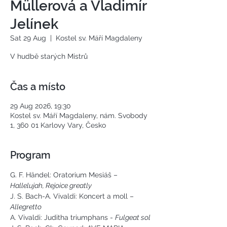
Müllerová a Vladimír
Jelínek
Sat 29 Aug
  |  
Kostel sv. Máří Magdaleny
V hudbě starých Mistrů
Čas a místo
29 Aug 2026, 19:30
Kostel sv. Máří Magdaleny, nám. Svobody
1, 360 01 Karlovy Vary, Česko
Program
G. F. Händel: Oratorium Mesiáš – 
Hallelujah, Rejoice greatly
J. S. Bach-A. Vivaldi: Koncert a moll –
Allegretto
A. Vivaldi: Juditha triumphans - 
Fulgeat sol