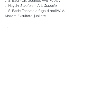
J. S. Bach-Ch. Gounod: AVE MARIA
J. Haydn: Stvoření – 
Arie Gabriela
J. S. Bach: Toccata a fuga d mollW. A. 
Mozart: Exsultate, jubilate
Více ...
Náměstí svobody 2, Karlovy Vary
Tel:
+420 733 233 266
jsejkora@phantasyart.cz
©2020 by Phantasy Art s.r.o.
Photos by Daniel Havel and David
Lupoměský