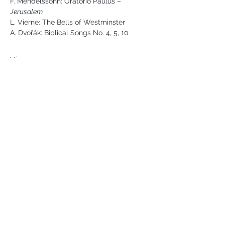
F. Mendelssohn: Oratorio Paulus – 
Jerusalem
L. Vierne: The Bells of Westminster
A. Dvořák: Biblical Songs No. 4, 5, 10  
Více ...
Náměstí svobody 2, Karlovy Vary
Tel:
+420 733 233 266
jsejkora@phantasyart.cz
©2020 by Phantasy Art s.r.o.
Photos by Daniel Havel and David
Lupoměský