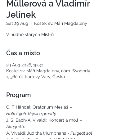
Müllerová a Vladimír
Jelínek
Sat 29 Aug
  |  
Kostel sv. Máří Magdaleny
V hudbě starých Mistrů
Čas a místo
29 Aug 2026, 19:30
Kostel sv. Máří Magdaleny, nám. Svobody
1, 360 01 Karlovy Vary, Česko
Program
G. F. Händel: Oratorium Mesiáš – 
Hallelujah, Rejoice greatly
J. S. Bach-A. Vivaldi: Koncert a moll –
Allegretto
A. Vivaldi: Juditha triumphans - 
Fulgeat sol