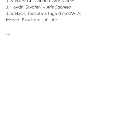
J. S. Bach-Ch. Gounod: AVE MARIA
J. Haydn: Stvoření – 
Arie Gabriela
J. S. Bach: Toccata a fuga d mollW. A. 
Mozart: Exsultate, jubilate
Více ...
Náměstí svobody 2, Karlovy Vary
Tel:
+420 733 233 266
jsejkora@phantasyart.cz
©2020 by Phantasy Art s.r.o.
Photos by Daniel Havel and David
Lupoměský