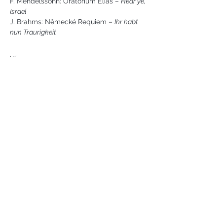
F. Mendelssohn: Oratorium Eliáš – 
Hear ye, 
Israel
J. Brahms: Německé Requiem – 
Ihr habt 
nun Traurigkeit
Více ...
Náměstí svobody 2, Karlovy Vary
Tel:
+420 733 233 266
jsejkora@phantasyart.cz
©2020 by Phantasy Art s.r.o.
Photos by Daniel Havel and David
Lupoměský